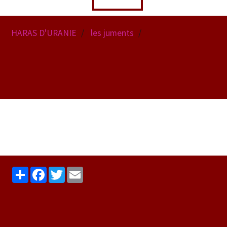
HARAS D'URANIE
les juments
oranne d'uranie jume
oranne d'uranie jument a
Partager
Facebook
Twitter
Email