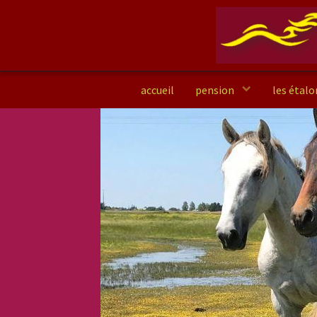
accueil
pension
les étal