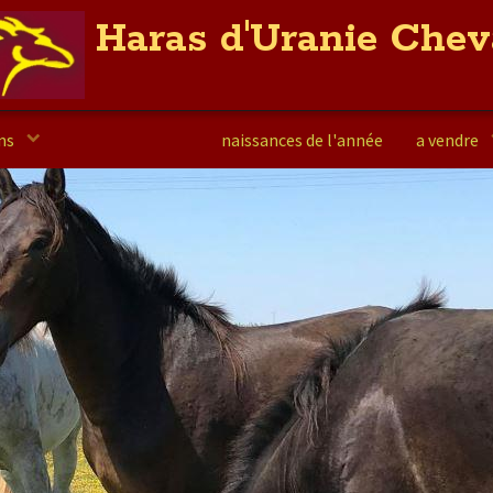
Haras d'Uranie Chev
elevage / vente / centre equestre
ons
les juments
naissances de l'année
a vendre