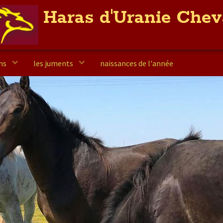
Haras d'Uranie Chev
elevage / vente / centre equestre
ons
les juments
naissances de l'année
a vendre