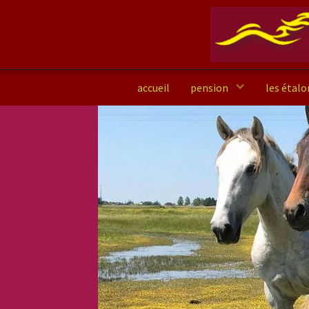
accueil
pension
les étal