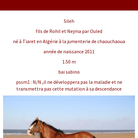
Sileh étalon barbe algérien
Sileh
fils de Rohil et Nejma par Ouled
né à Tiaret en Algérie à la jumenterie de chaouchaoua
année de naissance 2011
1.50 m
bai sabino
pssm1 : N/N ,il ne développera pas la maladie et ne
transmettra pas cette mutation à sa descendance