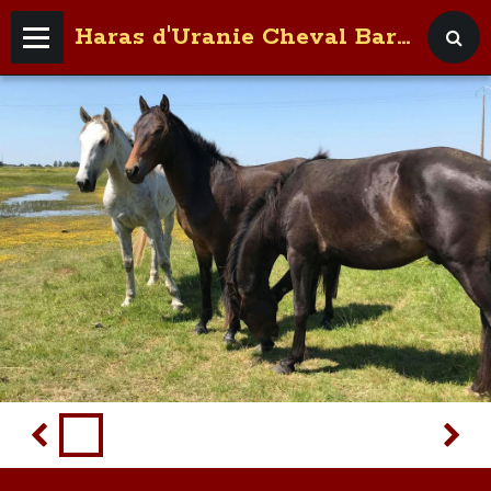
Haras d'Uranie Cheval Barbe
accueil
pension
les étalons
les juments
naissances de l'année
a vendre
Contact
Livre d'or d'Uranie