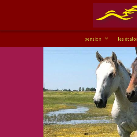
accueil
pension
les étal