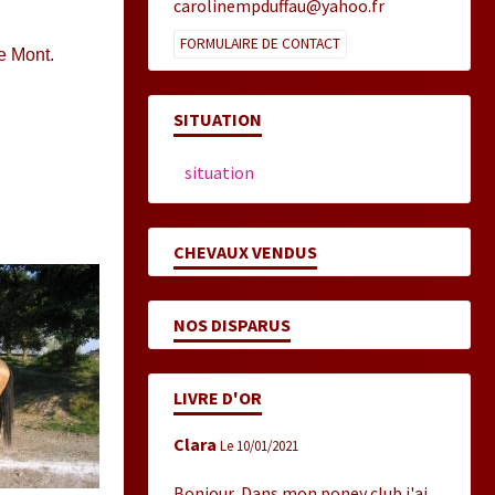
carolinempduffau@yahoo.fr
FORMULAIRE DE CONTACT
e Mont.
SITUATION
situation
CHEVAUX VENDUS
NOS DISPARUS
LIVRE D'OR
Clara
Le 10/01/2021
Bonjour, Dans mon poney club j'ai