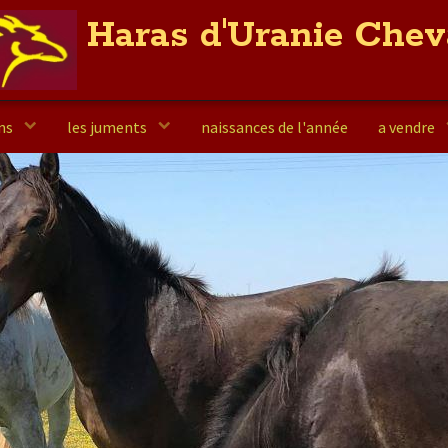
Haras d'Uranie Chev
elevage / vente / centre equestre
ons
les juments
naissances de l'année
a vendre